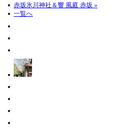
赤坂氷川神社＆響 風庭 赤坂
»
一覧へ