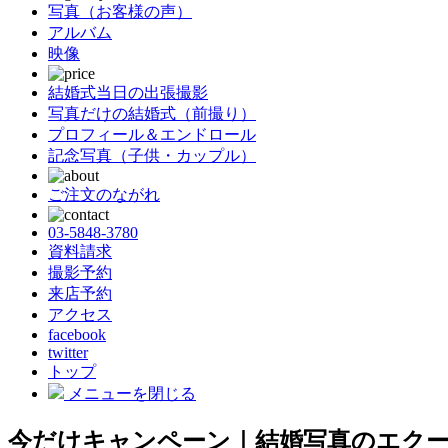
写真（お客様の声）
アルバム
映像
結婚式当日の出張撮影
写真だけの結婚式（前撮り）
プロフィール＆エンドロール
記念写真（子供・カップル）
ご注文のながれ
03-5848-3780
資料請求
撮影予約
来店予約
アクセス
facebook
twitter
トップ
メニューを閉じる
今だけキャンペーン｜結婚写真のエクー