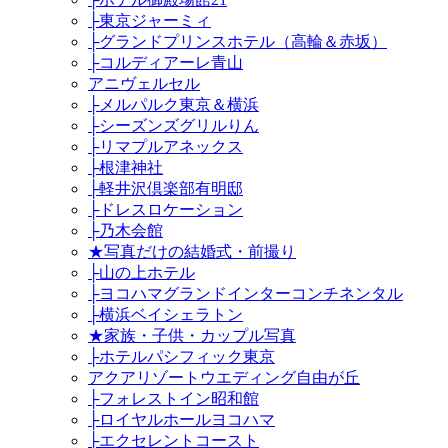
├東京ジャーミィ
├グランドプリンスホテル（高輪＆赤坂）
├コルディアーレ青山
アニヴェルセル
├メルパルク東京＆横浜
├シーズンズグリルりん
├リマプルアネックス
├根津神社
├軽井沢倶楽部有明邸
├ドレスロケーション
├乃木会館
★写真だけの結婚式・前撮り
├山の上ホテル
├ヨコハマグランドインターコンチネンタル
├横浜ベイシェラトン
★家族・子供・カップル写真
├ホテルパシフィック東京
アクアリゾートウエディング自由が丘
├フォレストイン昭和館
├ロイヤルホールヨコハマ
├エクセレントコースト