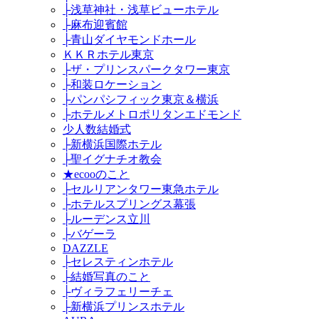
├浅草神社・浅草ビューホテル
├麻布迎賓館
├青山ダイヤモンドホール
ＫＫＲホテル東京
├ザ・プリンスパークタワー東京
├和装ロケーション
├パンパシフィック東京＆横浜
├ホテルメトロポリタンエドモンド
少人数結婚式
├新横浜国際ホテル
├聖イグナチオ教会
★ecooのこと
├セルリアンタワー東急ホテル
├ホテルスプリングス幕張
├ルーデンス立川
├バゲーラ
DAZZLE
├セレスティンホテル
├結婚写真のこと
├ヴィラフェリーチェ
├新横浜プリンスホテル