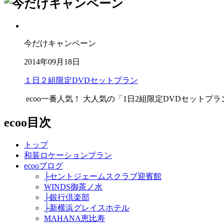
今だけキャンペーン
2014年09月18日
１日２組限定DVDセットプラン
ecoo一番人気！ 大人気の「1日2組限定DVDセットプラ
ecoo目次
トップ
和装ロケーションプラン
ecooブログ
├セントジェームスクラブ迎賓館
WINDS御茶ノ水
├銀行倶楽部
├新横浜グレイスホテル
MAHANA恵比寿