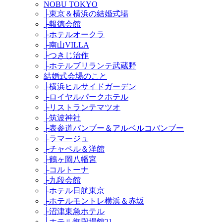
NOBU TOKYO
├東京＆横浜の結婚式場
├報徳会館
├ホテルオークラ
├南山VILLA
├つきじ治作
├ホテルブリランテ武蔵野
結婚式会場のこと
├横浜ヒルサイドガーデン
├ロイヤルパークホテル
├リストランテマツオ
├筑波神社
├表参道バンブー＆アルベルコバンブー
├ラマージュ
├チャペル＆洋館
├鶴ヶ岡八幡宮
├コルトーナ
├九段会館
├ホテル日航東京
├ホテルモントレ横浜＆赤坂
├沼津東急ホテル
├ホテル御殿場館21