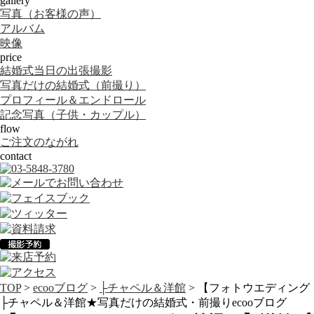
gallery
写真（お客様の声）
アルバム
映像
price
結婚式当日の出張撮影
写真だけの結婚式（前撮り）
プロフィール＆エンドロール
記念写真（子供・カップル）
flow
ご注文のながれ
contact
TOP
>
ecooブログ
>
├チャペル＆洋館
> 【フォトウエディング
├チャペル＆洋館
★写真だけの結婚式・前撮り
ecooブログ