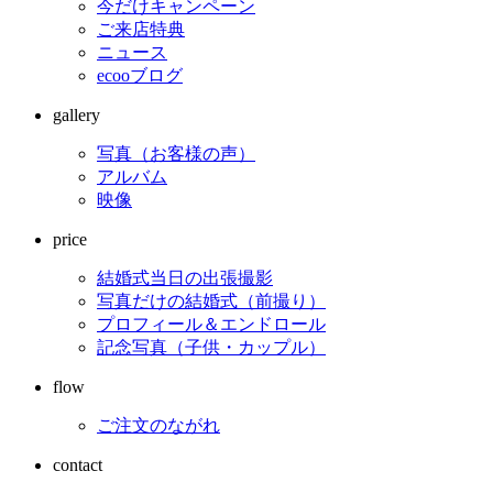
今だけキャンペーン
ご来店特典
ニュース
ecooブログ
gallery
写真（お客様の声）
アルバム
映像
price
結婚式当日の出張撮影
写真だけの結婚式（前撮り）
プロフィール＆エンドロール
記念写真（子供・カップル）
flow
ご注文のながれ
contact